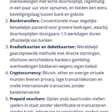
overboekingen met korte doorlooptijd, regelmatig
in een paar uur voor opnames, en bieden een extra
beveiligingslaag tussen bank en goksite
Banktransfers:
Conventionele maar degelijke
betaalwijze passend voor grotere bedragen, waarbij
doorlooptijden doorgaans 1-5 werkdagen duren
afhankelijk van banken
Kredietkaarten en debetkaarten:
Wereldwijd
geaccepteerde methode met directe stortingen,
ofschoon verscheidene bankiers gambling-
overboekingen blokkeren wegens eigen beleid
Cryptocurrency:
Bitcoin, ether en overige virtuele
munten leveren privacy, lage transactiekosten en
snelle internationale transacties zonder
bankinterventie
Prepaid vouchers:
Opties zoals kaartcodes stellen
spelers in staat zonder identificatie te transacteren
zonder bank- informatie te verstrekken, perfect voor