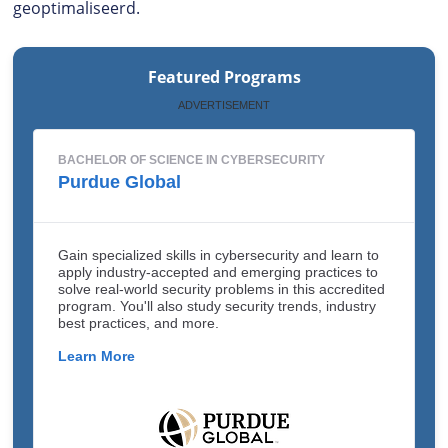
geoptimaliseerd.
Featured Programs