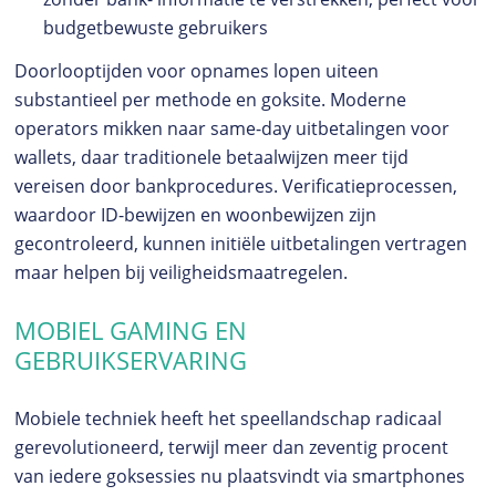
budgetbewuste gebruikers
Doorlooptijden voor opnames lopen uiteen
substantieel per methode en goksite. Moderne
operators mikken naar same-day uitbetalingen voor
wallets, daar traditionele betaalwijzen meer tijd
vereisen door bankprocedures. Verificatieprocessen,
waardoor ID-bewijzen en woonbewijzen zijn
gecontroleerd, kunnen initiële uitbetalingen vertragen
maar helpen bij veiligheidsmaatregelen.
MOBIEL GAMING EN
GEBRUIKSERVARING
Mobiele techniek heeft het speellandschap radicaal
gerevolutioneerd, terwijl meer dan zeventig procent
van iedere goksessies nu plaatsvindt via smartphones