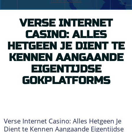
VERSE INTERNET
CASINO: ALLES
HETGEEN JE DIENT TE
KENNEN AANGAANDE
EIGENTIJDSE
GOKPLATFORMS
Verse Internet Casino: Alles Hetgeen Je
Dient te Kennen Aangaande Eigentijdse