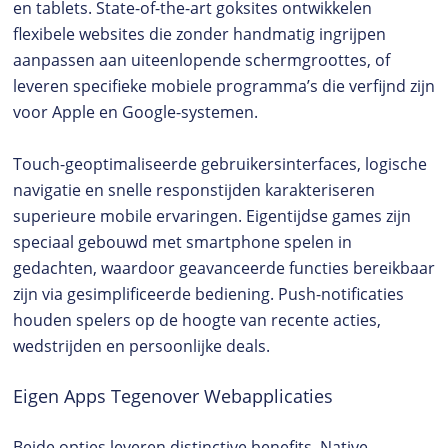
en tablets. State-of-the-art goksites ontwikkelen
flexibele websites die zonder handmatig ingrijpen
aanpassen aan uiteenlopende schermgroottes, of
leveren specifieke mobiele programma’s die verfijnd zijn
voor Apple en Google-systemen.
Touch-geoptimaliseerde gebruikersinterfaces, logische
navigatie en snelle responstijden karakteriseren
superieure mobile ervaringen. Eigentijdse games zijn
speciaal gebouwd met smartphone spelen in
gedachten, waardoor geavanceerde functies bereikbaar
zijn via gesimplificeerde bediening. Push-notificaties
houden spelers op de hoogte van recente acties,
wedstrijden en persoonlijke deals.
Eigen Apps Tegenover Webapplicaties
Beide opties leveren distinctive benefits. Native