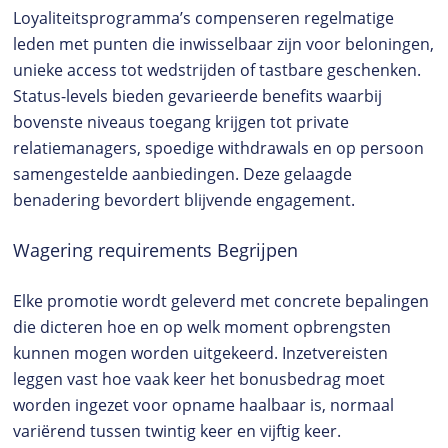
Loyaliteitsprogramma’s compenseren regelmatige
leden met punten die inwisselbaar zijn voor beloningen,
unieke access tot wedstrijden of tastbare geschenken.
Status-levels bieden gevarieerde benefits waarbij
bovenste niveaus toegang krijgen tot private
relatiemanagers, spoedige withdrawals en op persoon
samengestelde aanbiedingen. Deze gelaagde
benadering bevordert blijvende engagement.
Wagering requirements Begrijpen
Elke promotie wordt geleverd met concrete bepalingen
die dicteren hoe en op welk moment opbrengsten
kunnen mogen worden uitgekeerd. Inzetvereisten
leggen vast hoe vaak keer het bonusbedrag moet
worden ingezet voor opname haalbaar is, normaal
variërend tussen twintig keer en vijftig keer.