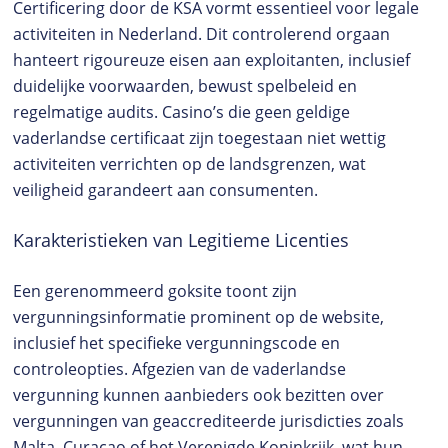
Certificering door de KSA vormt essentieel voor legale
activiteiten in Nederland. Dit controlerend orgaan
hanteert rigoureuze eisen aan exploitanten, inclusief
duidelijke voorwaarden, bewust spelbeleid en
regelmatige audits. Casino’s die geen geldige
vaderlandse certificaat zijn toegestaan niet wettig
activiteiten verrichten op de landsgrenzen, wat
veiligheid garandeert aan consumenten.
Karakteristieken van Legitieme Licenties
Een gerenommeerd goksite toont zijn
vergunningsinformatie prominent op de website,
inclusief het specifieke vergunningscode en
controleopties. Afgezien van de vaderlandse
vergunning kunnen aanbieders ook bezitten over
vergunningen van geaccrediteerde jurisdicties zoals
Malta, Curaçao of het Verenigde Koninkrijk, wat hun