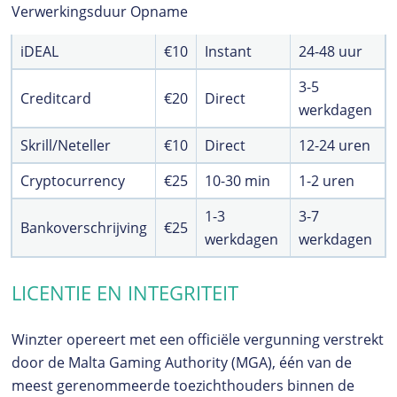
Verwerkingsduur Opname
iDEAL
€10
Instant
24-48 uur
3-5
Creditcard
€20
Direct
werkdagen
Skrill/Neteller
€10
Direct
12-24 uren
Cryptocurrency
€25
10-30 min
1-2 uren
1-3
3-7
Bankoverschrijving
€25
werkdagen
werkdagen
LICENTIE EN INTEGRITEIT
Winzter opereert met een officiële vergunning verstrekt
door de Malta Gaming Authority (MGA), één van de
meest gerenommeerde toezichthouders binnen de