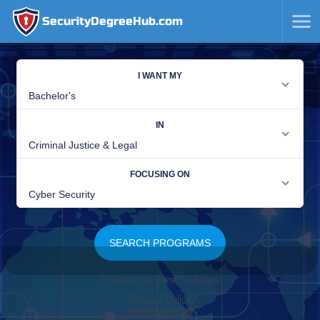
SecurityDegreeHub.com
SKIP
TO
CONTENT