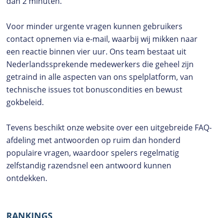
dan 2 minuten.
Voor minder urgente vragen kunnen gebruikers
contact opnemen via e-mail, waarbij wij mikken naar
een reactie binnen vier uur. Ons team bestaat uit
Nederlandssprekende medewerkers die geheel zijn
getraind in alle aspecten van ons spelplatform, van
technische issues tot bonuscondities en bewust
gokbeleid.
Tevens beschikt onze website over een uitgebreide FAQ-
afdeling met antwoorden op ruim dan honderd
populaire vragen, waardoor spelers regelmatig
zelfstandig razendsnel een antwoord kunnen
ontdekken.
RANKINGS