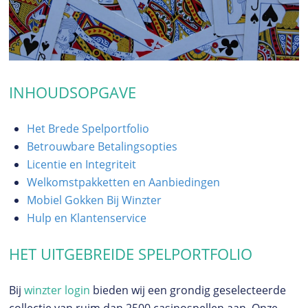
INHOUDSOPGAVE
Het Brede Spelportfolio
Betrouwbare Betalingsopties
Licentie en Integriteit
Welkomstpakketten en Aanbiedingen
Mobiel Gokken Bij Winzter
Hulp en Klantenservice
HET UITGEBREIDE SPELPORTFOLIO
Bij
winzter login
bieden wij een grondig geselecteerde
collectie van ruim dan 2500 casinospellen aan. Onze