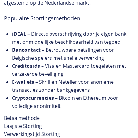
afgestemd op de Nederlandse markt.
Populaire Stortingsmethoden
iDEAL
– Directe overschrijving door je eigen bank
met onmiddellijke beschikbaarheid van tegoed
Bancontact
– Betrouwbare betalingen voor
Belgische spelers met snelle verwerking
Creditcards
– Visa en Mastercard toegelaten met
verzekerde beveiliging
E-wallets
– Skrill en Neteller voor anonieme
transacties zonder bankgegevens
Cryptocurrencies
– Bitcoin en Ethereum voor
volledige anonimiteit
Betaalmethode
Laagste Storting
Verwerkingstijd Storting