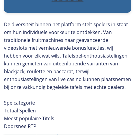
De diversiteit binnen het platform stelt spelers in staat
om hun individuele voorkeur te ontdekken. Van
traditionele fruitmachines naar geavanceerde
videoslots met vernieuwende bonusfuncties, wij
hebben voor elk wat wils. Tafelspel-enthousiastelingen
kunnen genieten van uiteenlopende varianten van
blackjack, roulette en baccarat, terwijl
enthousiastelingen van live casino kunnen plaatsnemen
bij onze vakkundig begeleide tafels met echte dealers.
Spelcategorie
Totaal Spellen
Meest populaire Titels
Doorsnee RTP