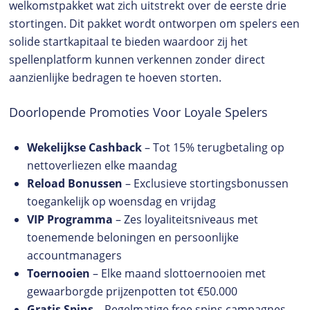
welkomstpakket wat zich uitstrekt over de eerste drie
stortingen. Dit pakket wordt ontworpen om spelers een
solide startkapitaal te bieden waardoor zij het
spellenplatform kunnen verkennen zonder direct
aanzienlijke bedragen te hoeven storten.
Doorlopende Promoties Voor Loyale Spelers
Wekelijkse Cashback
– Tot 15% terugbetaling op
nettoverliezen elke maandag
Reload Bonussen
– Exclusieve stortingsbonussen
toegankelijk op woensdag en vrijdag
VIP Programma
– Zes loyaliteitsniveaus met
toenemende beloningen en persoonlijke
accountmanagers
Toernooien
– Elke maand slottoernooien met
gewaarborgde prijzenpotten tot €50.000
Gratis Spins
– Regelmatige free spins campagnes