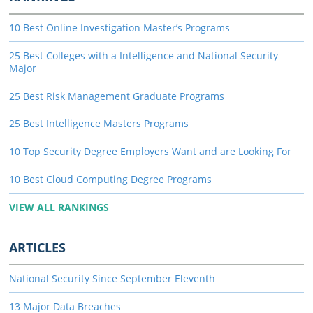
10 Best Online Investigation Master’s Programs
25 Best Colleges with a Intelligence and National Security
Major
25 Best Risk Management Graduate Programs
25 Best Intelligence Masters Programs
10 Top Security Degree Employers Want and are Looking For
10 Best Cloud Computing Degree Programs
VIEW ALL RANKINGS
ARTICLES
National Security Since September Eleventh
13 Major Data Breaches