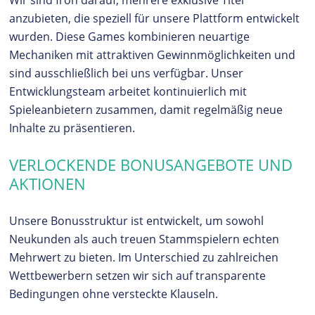
Wir sind froh darauf, mehrere exklusive Titel
anzubieten, die speziell für unsere Plattform entwickelt
wurden. Diese Games kombinieren neuartige
Mechaniken mit attraktiven Gewinnmöglichkeiten und
sind ausschließlich bei uns verfügbar. Unser
Entwicklungsteam arbeitet kontinuierlich mit
Spieleanbietern zusammen, damit regelmäßig neue
Inhalte zu präsentieren.
VERLOCKENDE BONUSANGEBOTE UND
AKTIONEN
Unsere Bonusstruktur ist entwickelt, um sowohl
Neukunden als auch treuen Stammspielern echten
Mehrwert zu bieten. Im Unterschied zu zahlreichen
Wettbewerbern setzen wir sich auf transparente
Bedingungen ohne versteckte Klauseln.