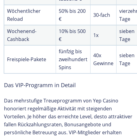
Wöchentlicher
50% bis 200
vierzeh
30-fach
Reload
€
Tage
Wochenend-
10% bis 500
sieben
1x
Cashback
€
Tage
fünfzig bis
40x
sieben
Freispiele-Pakete
zweihundert
Gewinne
Tage
Spins
Das VIP-Programm in Detail
Das mehrstufige Treueprogramm von Yep Casino
honoriert regelmäßige Aktivität mit steigenden
Vorteilen. Je höher das erreichte Level, desto attraktiver
fallen Rückzahlungsraten, Bonusangebote und
persönliche Betreuung aus. VIP-Mitglieder erhalten