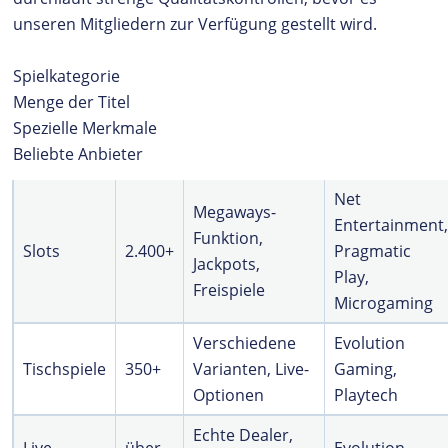
unseren Mitgliedern zur Verfügung gestellt wird.
Spielkategorie
Menge der Titel
Spezielle Merkmale
Beliebte Anbieter
Net
Megaways-
Entertainment,
Funktion,
Slots
2.400+
Pragmatic
Jackpots,
Play,
Freispiele
Microgaming
Verschiedene
Evolution
Tischspiele
350+
Varianten, Live-
Gaming,
Optionen
Playtech
Echte Dealer,